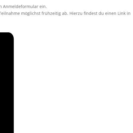
em Anmeldeformular ein.
Teilnahme möglichst frühzeitig ab. Hierzu findest du einen Link in