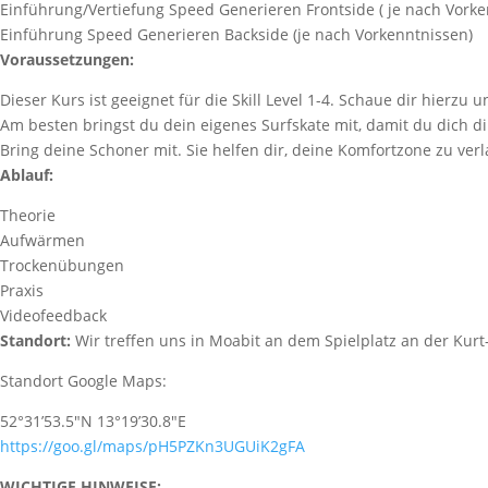
Einführung/Vertiefung Speed Generieren Frontside ( je nach Vorke
Einführung Speed Generieren Backside (je nach Vorkenntnissen)
Voraussetzungen:
Dieser Kurs ist geeignet für die Skill Level 1-4. Schaue dir hierzu 
Am besten bringst du dein eigenes Surfskate mit, damit du dich d
Bring deine Schoner mit. Sie helfen dir, deine Komfortzone zu ver
Ablauf:
Theorie
Aufwärmen
Trockenübungen
Praxis
Videofeedback
Standort:
Wir treffen uns in Moabit an dem Spielplatz an der Kurt
Standort Google Maps:
52°31’53.5″N 13°19’30.8″E
https://goo.gl/maps/pH5PZKn3UGUiK2gFA
WICHTIGE HINWEISE: