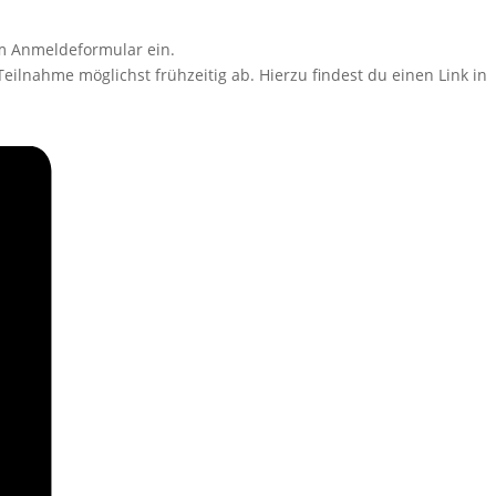
em Anmeldeformular ein.
Teilnahme möglichst frühzeitig ab. Hierzu findest du einen Link in