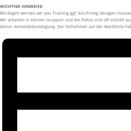
WICHTIGE HINWEISE:
Bei Regen werden wir das Training ggf. kurzfristig absagen müss
Wir arbeiten in kleinen Gruppen und die Plätze sind oft schnell au
deiner Anmeldebestätigung. Die Teilnehmer auf der Warteliste h