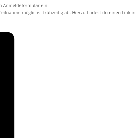
em Anmeldeformular ein.
Teilnahme möglichst frühzeitig ab. Hierzu findest du einen Link in