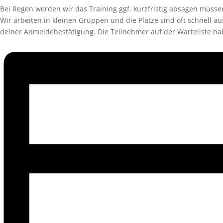
Bei Regen werden wir das Training ggf. kurzfristig absagen müss
Wir arbeiten in kleinen Gruppen und die Plätze sind oft schnell au
deiner Anmeldebestätigung. Die Teilnehmer auf der Warteliste h