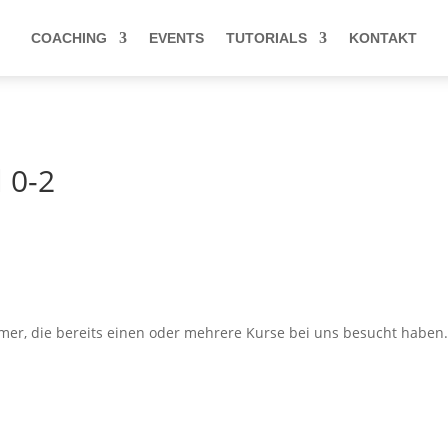
COACHING
EVENTS
TUTORIALS
KONTAKT
, abonniere am besten unseren
Newsletter
oder unseren
Telegram-
 0-2
hmer, die bereits einen oder mehrere Kurse bei uns besucht haben