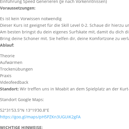
Einführung Speed Generieren (Je nach Vorkenntnissen)
Voraussetzungen:
Es ist kein Vorwissen notwendig
Dieser Kurs ist geeignet für die Skill Level 0-2. Schaue dir hierzu 
Am besten bringst du dein eigenes Surfskate mit, damit du dich d
Bring deine Schoner mit. Sie helfen dir, deine Komfortzone zu ver
Ablauf:
Theorie
Aufwärmen
Trockenübungen
Praxis
Videofeedback
Standort:
Wir treffen uns in Moabit an dem Spielplatz an der Kurt
Standort Google Maps:
52°31’53.5″N 13°19’30.8″E
https://goo.gl/maps/pH5PZKn3UGUiK2gFA
WICHTIGE HINWEISE: