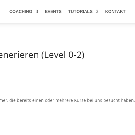
COACHING
EVENTS
TUTORIALS
KONTAKT
, abonniere am besten unseren
Newsletter
oder unseren
Telegram-
nerieren (Level 0-2)
hmer, die bereits einen oder mehrere Kurse bei uns besucht haben