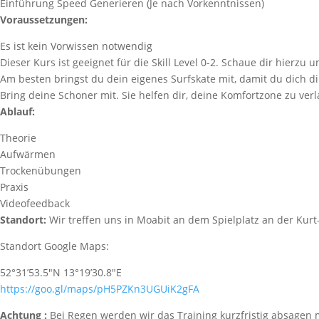
Einführung Speed Generieren (Je nach Vorkenntnissen)
Voraussetzungen:
Es ist kein Vorwissen notwendig
Dieser Kurs ist geeignet für die Skill Level 0-2. Schaue dir hierzu 
Am besten bringst du dein eigenes Surfskate mit, damit du dich d
Bring deine Schoner mit. Sie helfen dir, deine Komfortzone zu ver
Ablauf:
Theorie
Aufwärmen
Trockenübungen
Praxis
Videofeedback
Standort:
Wir treffen uns in Moabit an dem Spielplatz an der Kurt
Standort Google Maps:
52°31’53.5″N 13°19’30.8″E
https://goo.gl/maps/pH5PZKn3UGUiK2gFA
Achtung :
Bei Regen werden wir das Training kurzfristig absagen